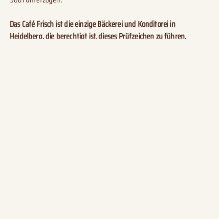
Das Café Frisch ist die einzige Bäckerei und Konditorei in
Heidelberg, die berechtigt ist, dieses Prüfzeichen zu führen.
Übernahme des Betriebes durch die
Töchter Sabine Frisch und Sandra Frisch
Eröffnung Filiale Pfaffengrund